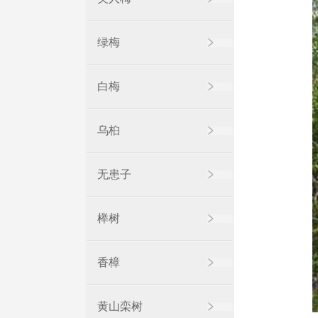
绿梅
白梅
乌桕
无患子
榉树
香樟
黄山栾树